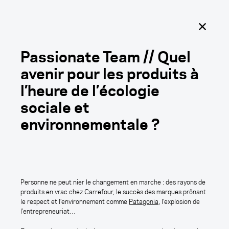
Outercraft
Ouvrir
le
menu
principal
Passionate Team // Quel
avenir pour les produits à
Tomorrow is coming.
l’heure de l’écologie
sociale et
environnementale ?
Florian AUGER
Personne ne peut nier le changement en marche : des rayons de
Passionate Team // Quel avenir
produits en vrac chez Carrefour, le succès des marques prônant
le respect et l’environnement comme
Patagonia
, l’explosion de
pour les produits à l’heure de
l’entrepreneuriat…
l’écologie sociale et