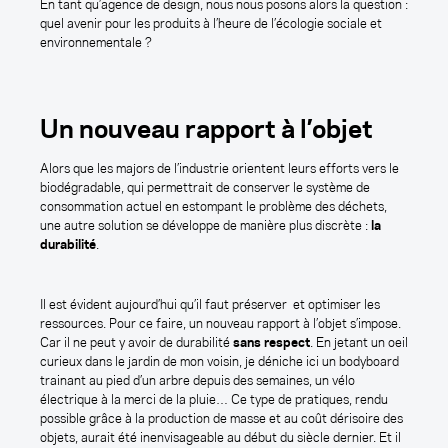
En tant qu’agence de design, nous nous posons alors la question :
environnementale ?
quel avenir pour les produits à l’heure de l’écologie sociale et
environnementale ?
Éco
Un nouveau rapport à l’objet
OUTERCRAFT est une Agence de
Alors que les majors de l’industrie orientent leurs efforts vers le
Design Produit Produit spécialisée en
biodégradable, qui permettrait de conserver le système de
consommation actuel en estompant le problème des déchets,
Innovation.
une autre solution se développe de manière plus discrète :
la
Contact
FAQ
durabilité
.
info@outercraft.fr
Mentions Légales
Newsletter
Il est évident aujourd’hui qu’il faut préserver et optimiser les
E
ressources. Pour ce faire, un nouveau rapport à l’objet s’impose.
m
Car il ne peut y avoir de durabilité
sans respect
. En jetant un oeil
a
curieux dans le jardin de mon voisin, je déniche ici un bodyboard
L'agence :
Paris
i
trainant au pied d’un arbre depuis des semaines, un vélo
Fabulous Future
Schoolab Saint-Lazare
l
électrique à la merci de la pluie… Ce type de pratiques, rendu
4 bis rue de Lestandeau
15 Rue de Milan
possible grâce à la production de masse et au coût dérisoire des
64600 Anglet - France
75009 Paris
objets, aurait été inenvisageable au début du siècle dernier. Et il
Nantes