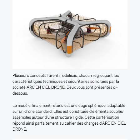
Projets
OUTERCRAFT est une Agence de
Design Produit Produit spécialisée en
Innovation.
Contact
FAQ
info@outercraft.fr
Mentions Légales
Newsletter
Plusieurs concepts furent modélisés, chacun regroupant les
E
caractéristiques techniques et sécuritaires sollicitées par la
m
société ARC EN CIEL DRONE. Deux vous sont présentés ci-
a
dessous.
L'agence :
Paris
i
Fabulous Future
Schoolab Saint-Lazare
l
Le modèle finalement retenu est une cage sphérique, adaptable
4 bis rue de Lestandeau
15 Rue de Milan
sur un drone standard. Elles est constituée d’éléments souples
64600 Anglet - France
75009 Paris
assemblés autour d’une structure rigide. Cette cartérisation
Nantes
répond ainsi parfaitement au cahier des charges d’ARC EN CIEL
Le Karting - B5
DRONE.
6 rue Saint Domingue
44200 Nantes