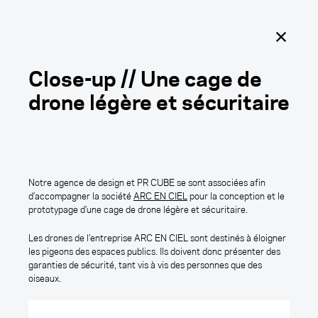
Outercraft
Ouvrir
le
menu
principal
Close-up // Une cage de
drone légère et sécuritaire
Tomorrow is coming.
Notre agence de design et PR CUBE se sont associées afin
d’accompagner la société
ARC EN CIEL
pour la conception et le
prototypage d’une cage de drone légère et sécuritaire.
Pierrick PICHAUREAUX
Les drones de l’entreprise ARC EN CIEL sont destinés à éloigner
les pigeons des espaces publics. Ils doivent donc présenter des
garanties de sécurité, tant vis à vis des personnes que des
Close-up // Une cage de drone
oiseaux.
légère et sécuritaire