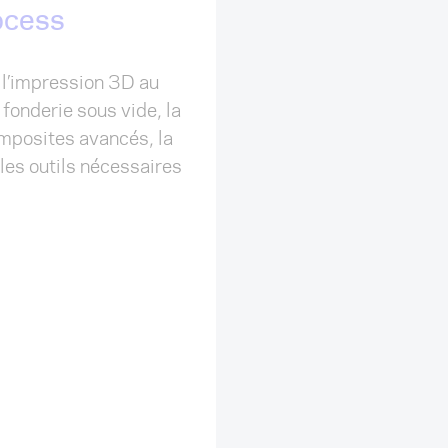
ocess
Culture de la
e l’impression 3D au
Nous croyons en la réa
 fonderie sous vide, la
succès des produits. 
composites avancés, la
» en carton, des proto
les outils nécessaires
démonstrateurs, jusqu’a
marché.