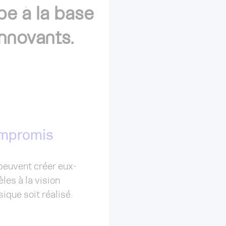
pe à la base
innovants.
ompromis
Rapidité & Eff
 peuvent créer eux-
En réduisant les temps
les à la vision
nous pouvons vous perm
ique soit réalisé.
processus de concepti