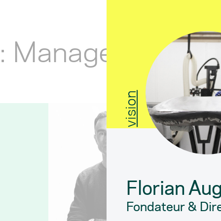
 : Management &
vision
Florian Au
Fondateur & Dir