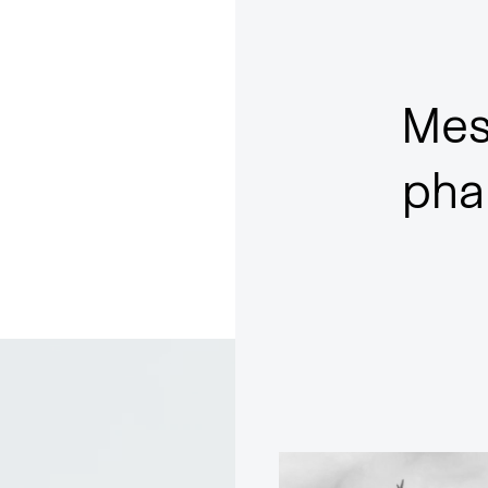
atelier, où l’i
prend vie !
Mes
pha